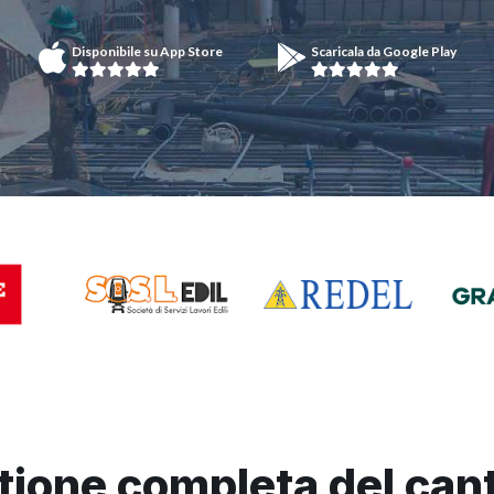
Disponibile su App Store
Scaricala da Google Play
tione completa del cant