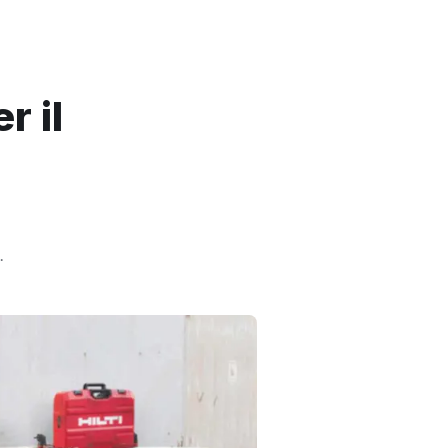
r il
.