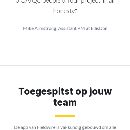
3 QA/QC people on our project, in all
honesty."
Mike Armstrong, Assistant PM at EllisDon
Toegespitst op jouw
team
De app van Fieldwire is vakkundig gebouwd om alle