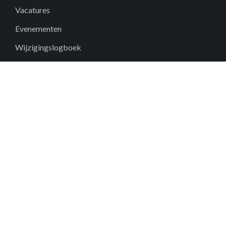
Vacatures
Evenementen
Wijzigingslogboek
Waarom Fieldwire?
Inclusie
Contact
Hulpcentrum
support@fieldwire.com
010-5191111