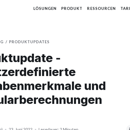
LÖSUNGEN
PRODUKT
RESSOURCEN
TAR
OG
PRODUKTUPDATES
ktupdate -
zerdefinierte
abenmerkmale und
ularberechnungen
n)
•
23. Juni 2022
•
Lesedauer: 2 Minuten