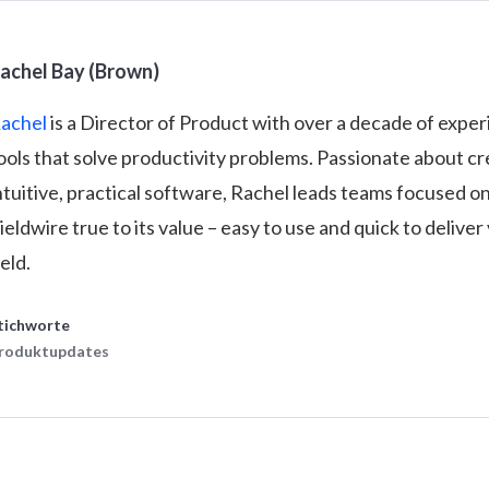
achel Bay (Brown)
achel
is a Director of Product with over a decade of exper
ools that solve productivity problems. Passionate about cr
ntuitive, practical software, Rachel leads teams focused o
ieldwire true to its value – easy to use and quick to deliver 
ield.
tichworte
roduktupdates