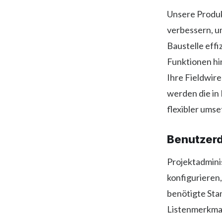
Unsere Produk
verbessern, um
Baustelle effi
Funktionen hi
Ihre Fieldwir
werden die in
flexibler umse
Benutzer
Projektadmini
konfigurieren,
benötigte Sta
Listenmerkmal