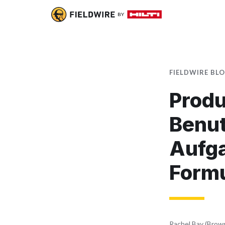
FIELDWIRE BL
Produ
Benut
Aufg
Form
Rachel Bay (Brow