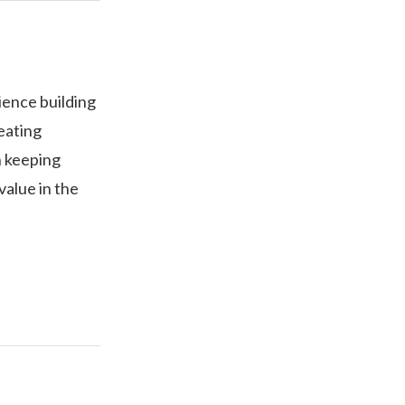
ience building
eating
n keeping
value in the