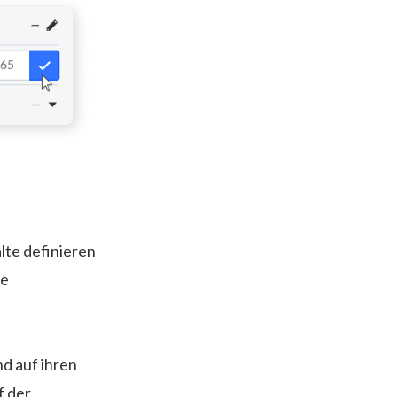
lte definieren
le
d auf ihren
f der