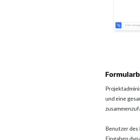
Formular
Projektadmini
und eine gesam
zusammenzufa
Benutzer des 
Eingaben dyna