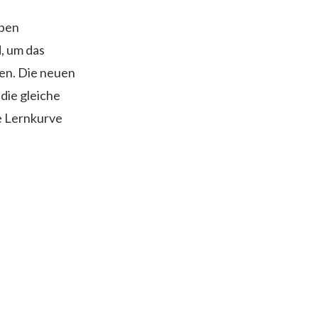
aben
d, um das
en. Die neuen
die gleiche
e Lernkurve