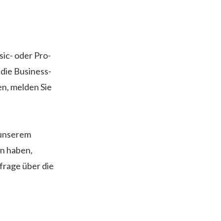
sic- oder Pro-
 die Business-
en, melden Sie
 unserem
en haben,
frage über die