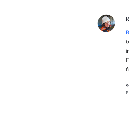
R
R
t
i
F
f
S
P