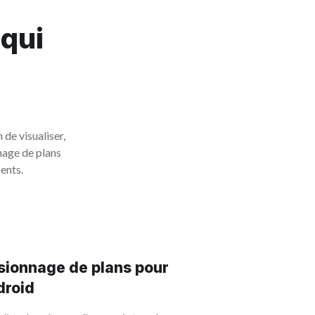
 qui
 de visualiser,
nage de plans
ents.
isionnage de plans pour
droid