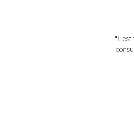
"Il es
consu