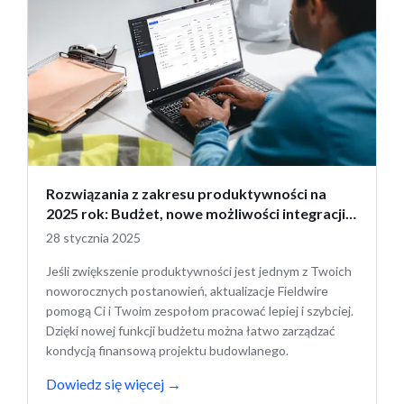
Rozwiązania z zakresu produktywności na
2025 rok: Budżet, nowe możliwości integracji i
nie tylko
28 stycznia 2025
Jeśli zwiększenie produktywności jest jednym z Twoich
noworocznych postanowień, aktualizacje Fieldwire
pomogą Ci i Twoim zespołom pracować lepiej i szybciej.
Dzięki nowej funkcji budżetu można łatwo zarządzać
kondycją finansową projektu budowlanego.
Dowiedz się więcej
→