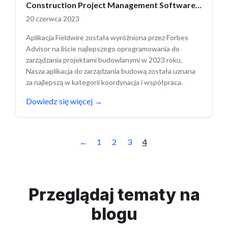
Construction Project Management Software
od Forbes Advisor
20 czerwca 2023
Aplikacja Fieldwire została wyróżniona przez Forbes
Advisor na liście najlepszego oprogramowania do
zarządzania projektami budowlanymi w 2023 roku.
Nasza aplikacja do zarządzania budową została uznana
za najlepszą w kategorii koordynacja i współpraca.
Dowiedz się więcej
→
←
1
2
3
4
Przeglądaj tematy na
blogu