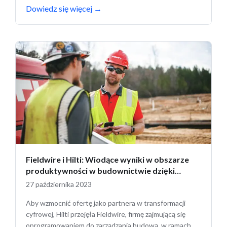
Dowiedz się więcej
→
Fieldwire i Hilti: Wiodące wyniki w obszarze
produktywności w budownictwie dzięki
oprogramowaniu i sprzętowi
27 października 2023
Aby wzmocnić ofertę jako partnera w transformacji
cyfrowej, Hilti przejęła Fieldwire, firmę zajmującą się
oprogramowaniem do zarządzania budową, w ramach