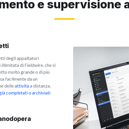
mento e supervisione a
etti
tti degli appaltatori
 illimitata di Fieldwire, che si
getto molto grande o di più
a facilmente da un
one delle
attività
a distanza.
già completati o archiviati
manodopera