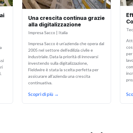
Ef
ai
Una crescita continua grazie
Co
alla digitalizzazione
Te
Impresa Sacco
|
Italia
Att
Impresa Sacco è un’azienda che opera dal
cos
a
2005 nel settore dell’edilizia civile e
per 
industriale. Data la priorità di innovarsi
lav
ssi
investendo sulla digitalizzazione,
com
ri
Fieldwire è stata la scelta perfetta per
inc
.
assicurare all’azienda una crescita
pro
continuativa.
Scopri di più
→
Sco