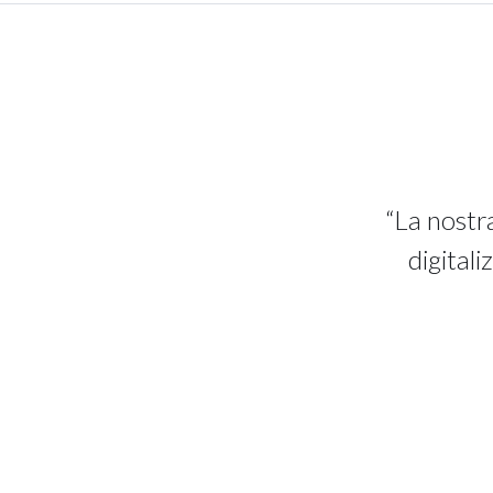
“La nostr
digitali