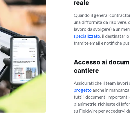
reale
Quando il general contractor
una difformità da risolvere, 
lavoro da svolgere) a un me
specializzato
, il destinatar
tramite email e notifiche pus
Accesso ai docume
cantiere
Assicurati che il team lavori 
progetto
anche in mancanza d
tutti i documenti importanti
planimetrie, richieste di inf
su Fieldwire per accedervi da