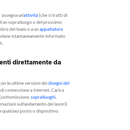
 assegna un’
attività
(che si tratti di
di un sopralluogo o del prossimo
mbro del team o a un
appaltatore
io viene istantaneamente informato
h.
nti direttamente da
con le ultime versioni dei
disegni del
i connessione a Internet. Carica
 (sottomissione,
sopralluoghi
,
ormazioni sull’andamento dei lavori)
 qualsiasi posto o dispositivo.