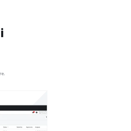
i
re.