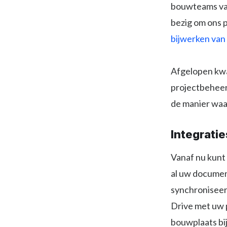
bouwteams van
bezig om ons 
bijwerken van
Afgelopen kwa
projectbeheer
de manier waa
Integratie
Vanaf nu kunt
al uw documen
synchroniseer
Drive met uw 
bouwplaats bi