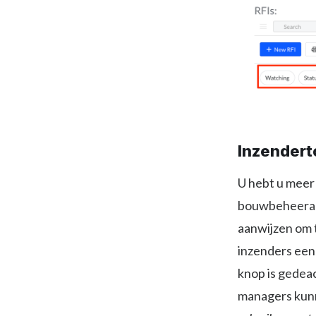
Inzender
U hebt u meer 
bouwbeheerapp
aanwijzen om 
inzenders een 
knop is gedeac
managers kun