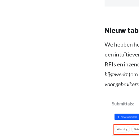
Nieuw tabe
We hebben het 
een intuïtieve
RFIs en inzen
bijgewerkt
(om 
voor gebruikers