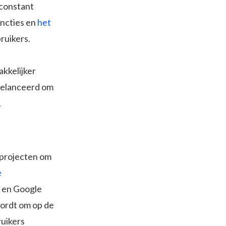
 constant
uncties en
het
ruikers.
kkelijker
gelanceerd om
.
-projecten om
e
 en Google
wordt om op de
ruikers