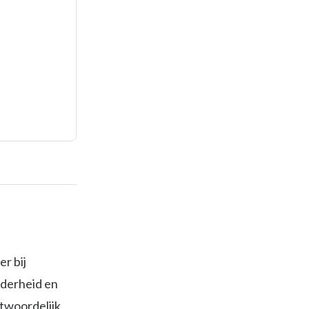
r bij
lderheid en
twoordelijk