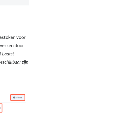
gestoken voor
 werken door
of
Laatst
beschikbaar zijn