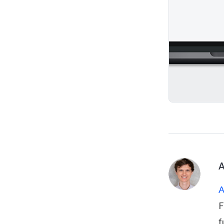
A
A
F
f