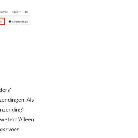
ders'
zendingen. Als
inzending'-
 weten: 'Alleen
baar voor