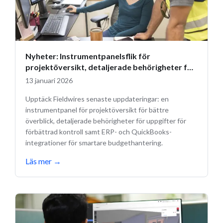
Nyheter: Instrumentpanelsflik för
projektöversikt, detaljerade behörigheter för
uppgifter och budgetuppdateringar
13 januari 2026
Upptäck Fieldwires senaste uppdateringar: en
instrumentpanel för projektöversikt för bättre
överblick, detaljerade behörigheter för uppgifter för
förbättrad kontroll samt ERP- och QuickBooks-
integrationer för smartare budgethantering.
Läs mer
→