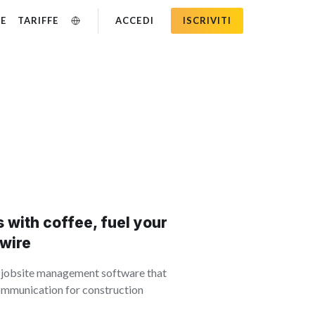
SE
TARIFFE
ACCEDI
ISCRIVITI
 with coffee, fuel your
dwire
rst jobsite management software that
communication for construction