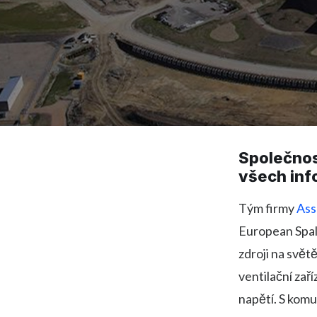
Společnos
všech inf
Tým firmy
Ass
European Spal
zdroji na svět
ventilační zař
napětí. S komu