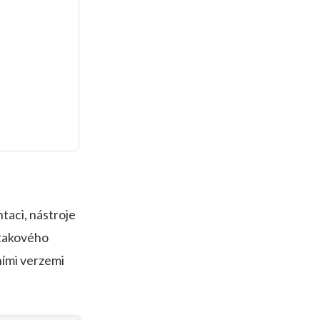
taci, nástroje
 takového
ními verzemi