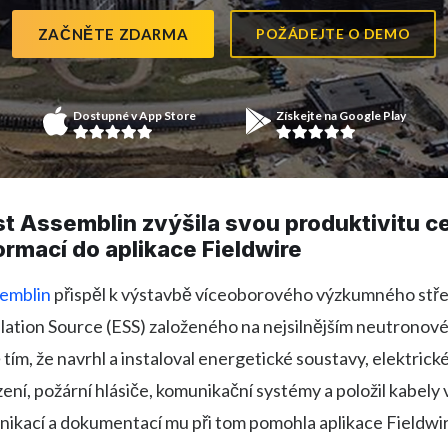
ZAČNĚTE ZDARMA
POŽÁDEJTE O DEMO
Dostupné v App Store
Získejte na Google Play
t Assemblin zvýšila svou produktivitu ce
ormací do aplikace Fieldwire
emblin
přispěl k výstavbě víceoborového výzkumného stře
lation Source (ESS) založeného na nejsilnějším neutronov
ě tím, že navrhl a instaloval energetické soustavy, elektrick
ízení, požární hlásiče, komunikační systémy a položil kabel
nikací a dokumentací mu při tom pomohla aplikace Fieldwi