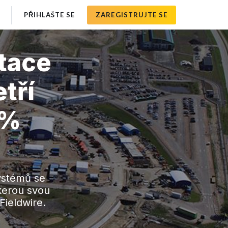
PŘIHLAŠTE SE
ZAREGISTRUJTE SE
tace
etří
 %
systémů se
škerou svou
Fieldwire.