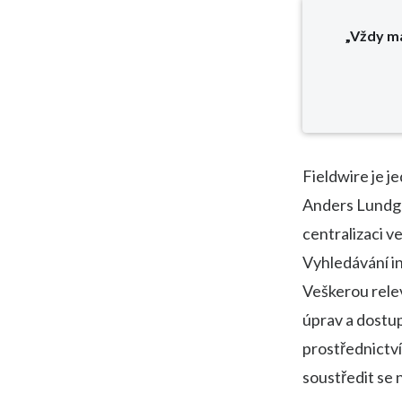
„Vždy má
Fieldwire je 
Anders Lundgre
centralizaci v
Vyhledávání in
Veškerou relev
úprav a dostup
prostřednictví
soustředit se 