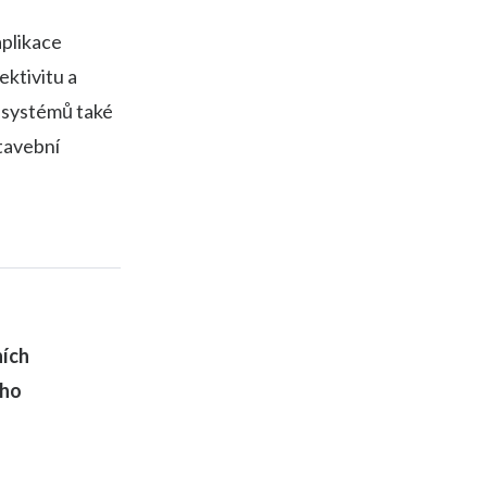
aplikace
ektivitu a
h systémů také
stavební
ních
ího