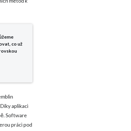
ních metod k
můžeme
ovat, co už
brovskou
emblin
 Díky aplikaci
bě. Software
kerou práci pod