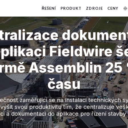
ŘEŠENÍ
PRODUKT
ZDROJE
CENY
tralizace dokumen
plikaci Fieldwire š
irmě Assemblin 25
času
ečnost zaměřující se na instalaci technických 
výšit svou produktivitu tím, že centralizuje ve
i a dokumentaci do aplikace pro řízení stavby 