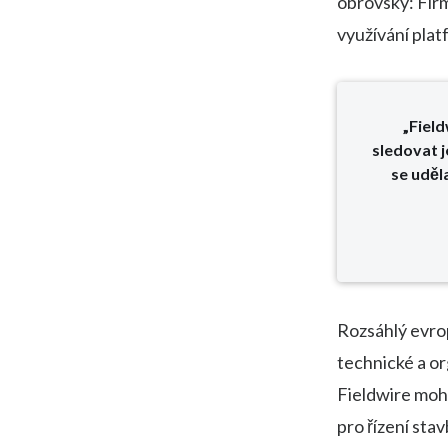
obrovský: Fir
využívání plat
„Fiel
sledovat j
se uděl
Rozsáhlý evrop
technické a or
Fieldwire mohl
pro řízení sta