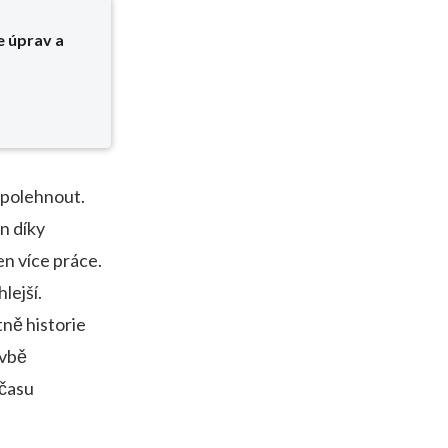
e úprav a
spolehnout.
n díky
en více práce.
lejší.
ně historie
avbě
 času