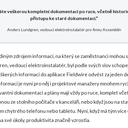
te veškerou kompletní dokumentaci po ruce, včetně histori
přístupu ke staré dokumentaci.“
Anders Lundgren, vedoucí elektroinstalatér pro firmu Assemblin
jediným zdrojem informací, na který se zaměstnanci mohou 
n, vedoucí elektroinstalatér, byl podle svých slov schope
eškerých informací do aplikace Fieldwire odvést za jeden d
formací je nyní pro něj i projektové manažery mnohem rych
antní dokumentaci a plány mají vždy po ruce, komplet včet
nou ze stolního počítače v kanceláři, nebo když jsou na st
m chytrého telefonu nebo tabletu. Nyní, když má tým více
na své úkoly, produktivita značně vzrostla.