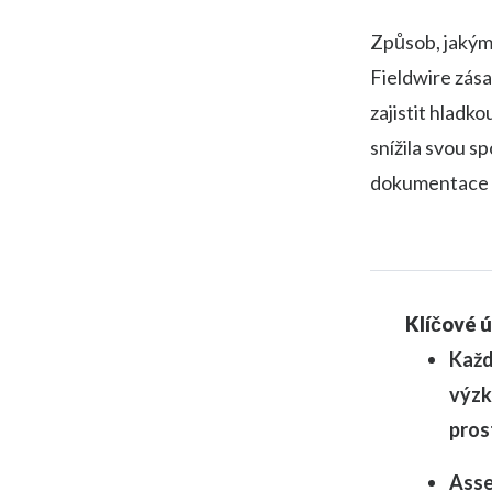
Způsob, jakým 
Fieldwire zása
zajistit hladk
snížila svou sp
dokumentace se
Klíčové 
Každ
výzk
pros
Asse