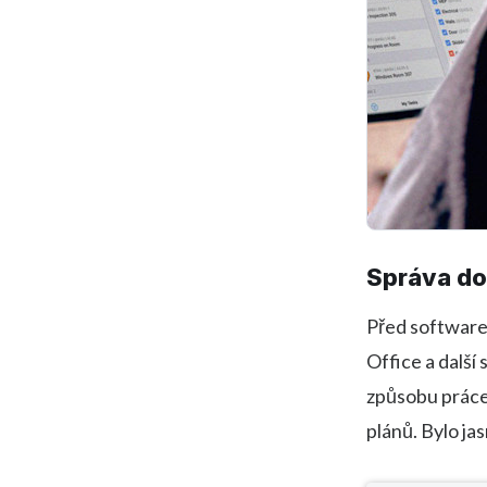
Správa d
Před software
Office a další
způsobu práce.
plánů. Bylo ja