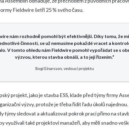
ma Assemblin odhaduje, že přechodem z původních pracov
formy Fieldwire šetří 25 % svého času.
dwire nám rozhodně pomohl být efektivnější. Díky tomu, že 
ednotlivé činnosti, se už nemusíme pokaždé vracet a kontrol
alo. V tomto ohledu nám Fieldwire pomohl vypořádat se s o
výzvou, kterou stavba obnáší, a to její řízením.“
Bogi Einarsson, vedoucí projektu
ský projekt, jako je stavba ESS, klade před týmy firmy Ass
ganizační výzvy, protože je třeba řídit řadu úkolů najednou.
y týmy sledovat a aktualizovat pokrok prací přímo na stav
vby využívali také projektoví manažeři, aby měli snadno veš