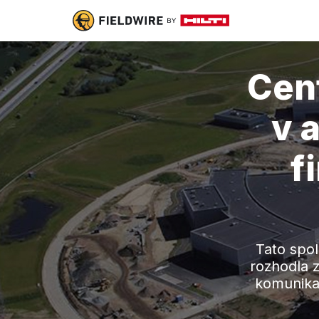
Cen
v a
f
Tato spol
rozhodla z
komunikac