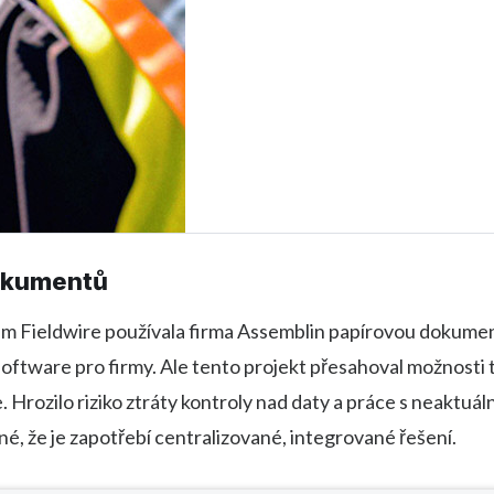
okumentů
m Fieldwire používala firma Assemblin papírovou dokumen
 software pro firmy. Ale tento projekt přesahoval možnosti
 Hrozilo riziko ztráty kontroly nad daty a práce s neaktuál
sné, že je zapotřebí centralizované, integrované řešení.