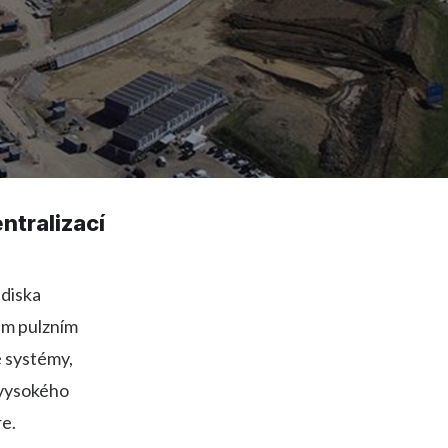
ntralizací
diska
ém pulzním
é systémy,
y vysokého
re.