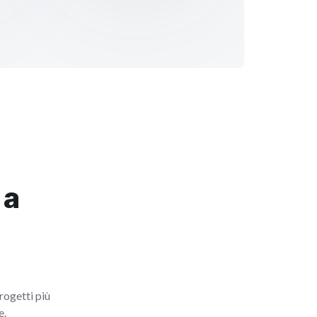
 a
rogetti più
e.