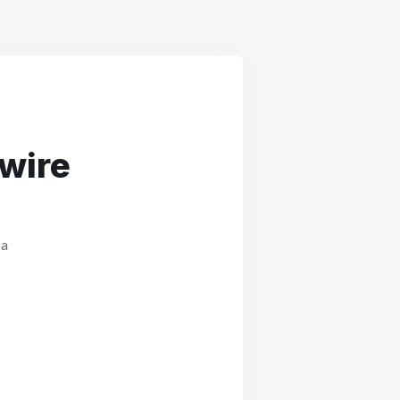
dwire
sa