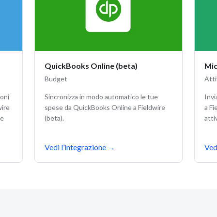
QuickBooks Online (beta)
Mic
Budget
Atti
Sincronizza in modo automatico le tue
Invi
ioni
spese da QuickBooks Online a Fieldwire
a Fi
wire
(beta).
atti
 e
Vedi l’integrazione
→
Ved