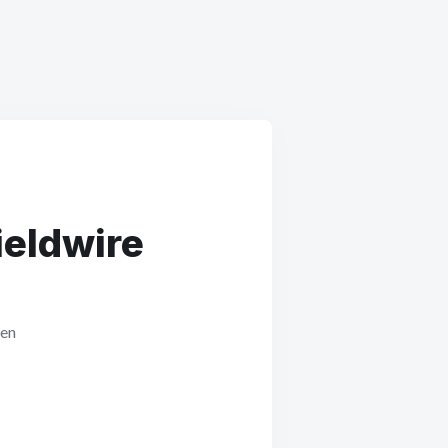
ieldwire
gen