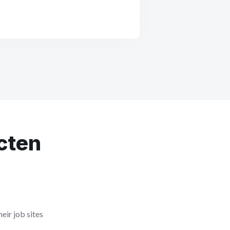
cten
eir job sites