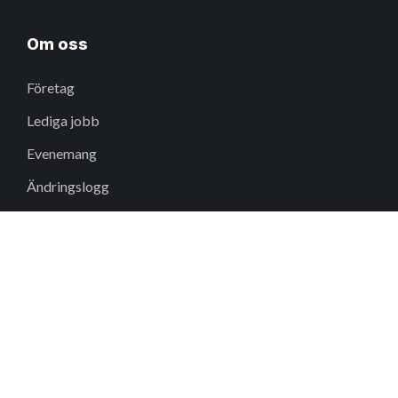
Om oss
Företag
Lediga jobb
Evenemang
Ändringslogg
Varför Fieldwire?
Inkludering
Kontakta oss
Hjälpcenter
support@fieldwire.com