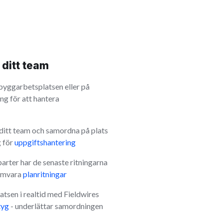
 ditt team
byggarbetsplatsen eller på
ng för att hantera
ditt team och samordna på plats
g för
uppgiftshantering
 parter har de senaste ritningarna
amvara
planritningar
tsen i realtid med Fieldwires
tyg
- underlättar samordningen