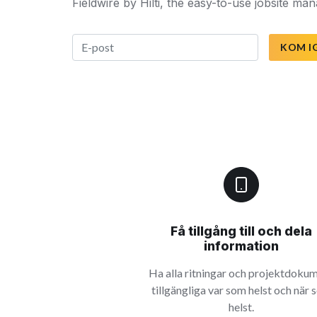
Fieldwire by Hilti, the easy-to-use jobsite m
KOM I
Få tillgång till och dela
information
Ha alla ritningar och projektdoku
tillgängliga var som helst och när
helst.