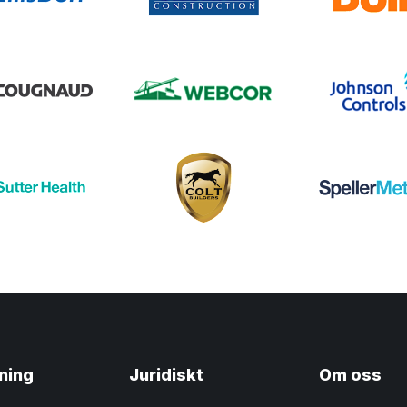
ning
Juridiskt
Om oss