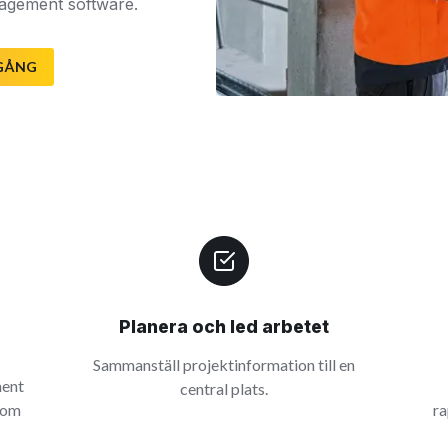
anagement software.
GÅNG
Planera och led arbetet
Sammanställ projektinformation till en
ment
central plats.
 som
ra