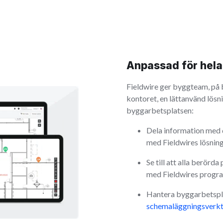
Anpassad för hela
Fieldwire ger byggteam, på 
kontoret, en lättanvänd lösni
byggarbetsplatsen:
Dela information med 
med Fieldwires lösnin
Se till att alla berörda
med Fieldwires progr
Hantera byggarbetspla
schemaläggningsverk