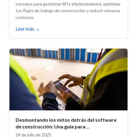
consejos para gestionar RFIs eficientemente, optimizar
tus flujos de trabajo de construcción y reducir retrasos
costosos.
Leer más
→
Desmontando los mitos detrás del software
de construcción: Una guía para
subcontratistas que se están iniciando en el
24 de julio de 2025