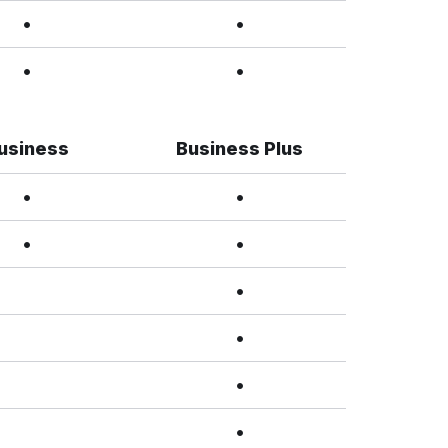
•
•
•
•
usiness
Business Plus
•
•
•
•
•
•
•
•