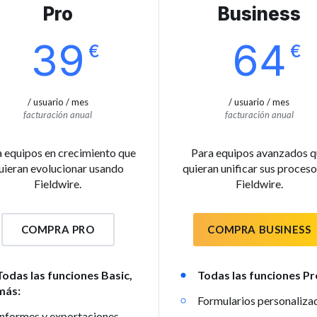
Pro
Business
39
64
€
€
/ usuario / mes
/ usuario / mes
facturación anual
facturación anual
 equipos en crecimiento que
Para equipos avanzados 
uieran evolucionar usando
quieran unificar sus proceso
Fieldwire.
Fieldwire.
COMPRA PRO
COMPRA BUSINESS
Todas las funciones Basic,
Todas las funciones Pr
más:
Formularios personaliza
Informes y exportaciones