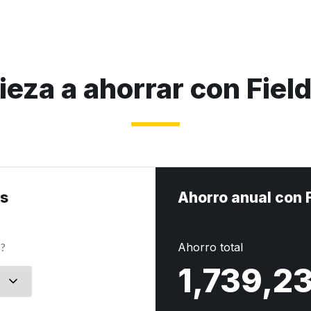
eza a ahorrar con Fiel
os
Ahorro anual con 
s?
Ahorro total
1,739,2