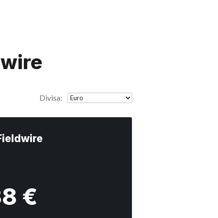
dwire
Divisa
:
Fieldwire
38 €