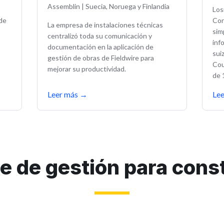
Assemblin
|
Suecia, Noruega y Finlandia
Los
 de
Con
La empresa de instalaciones técnicas
sim
centralizó toda su comunicación y
inf
documentación en la aplicación de
sui
gestión de obras de Fieldwire para
Cou
mejorar su productividad.
de 
Leer más
→
Le
e de gestión para cons