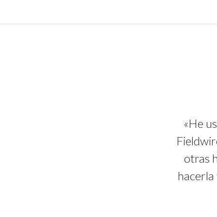
«He us
Fieldwir
otras 
hacerla 