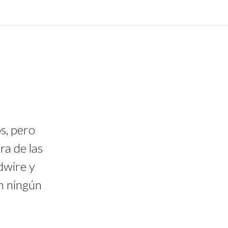
s, pero
ra de las
dwire y
in ningún