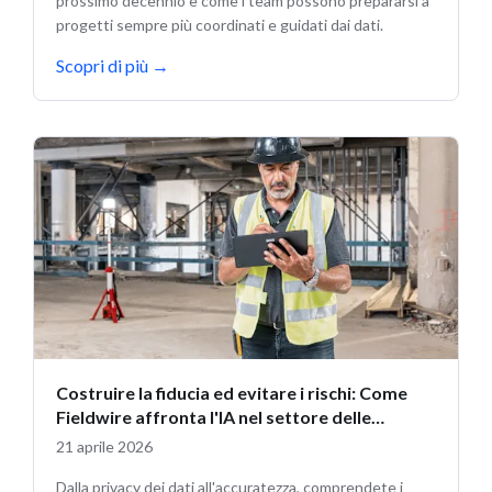
prossimo decennio e come i team possono prepararsi a
progetti sempre più coordinati e guidati dai dati.
Scopri di più
→
Costruire la fiducia ed evitare i rischi: Come
Fieldwire affronta l'IA nel settore delle
costruzioni
21 aprile 2026
Dalla privacy dei dati all'accuratezza, comprendete i