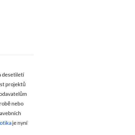
 desetiletí
st projektů
dodavatelům
ýrobě nebo
stavebních
otika
je nyní