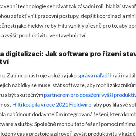
tavební technologie sehrávat tak zásadní roli. Nabízí stava
hou zefektivnit pracovní postupy, zlepšit koordinaci a min
ečnosti jako Fieldwire by Hilti vznikly přesně pro to, aby p
 a zvýšit produktivitu ve stavebnictví.
 na digitalizaci: Jak software pro řízení st
tví
sno. Zatímco nástroje a služby jako
správa nářadí
hrají i nadál
 jejich nabídky se musel stát software, aby mohli zákazník
u a být skutečným
partnerem pro dosažení vyšší produktiv
čnost
Hilti koupila v roce 2021 Fieldwire
, aby posílila své 
hla nabídnout dodavatelům integrovaná řešení, která komb
tware a služby. Společně mohou tato řešení pomoci minima
ožený čas a prostoje a zároveň zvýšit produktivitu v každé 