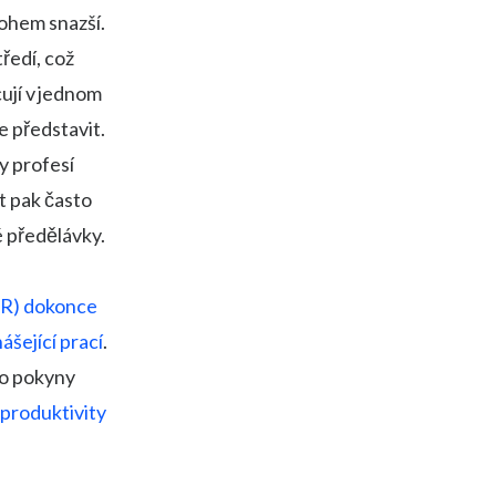
ohem snazší.
ředí, což
ují v jednom
e představit.
y profesí
t pak často
 předělávky.
R) dokonce
ášející prací
.
bo pokyny
 produktivity