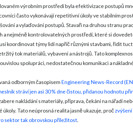
lovaném výrobním prostředí byla efektivizace postupů mn
ovníci často vykonávají repetitivní úkoly ve stabilním prost
ování a vylaďování postupů. Stavaři na druhou stranu prac
ích a nejméně kontrolovatelných prostředí, které si dovedet
í koordinovat týmy lidí napříč různými stavbami, řídit tuct
etržitý tok materiálů, vybavení a nástrojů. Tato komplexnos
ouvislou spolupráci, nedostatečnou komunikaci a nákladné
kovaná odborným časopisem
Engineering News-Record (EN
meslník stráví jen asi 30 % dne čistou, přidanou hodnotu přin
abere nakládání s materiály, příprava, čekání na nářadí ne
é úkoly. Tato neúprosná realita jasně ukazuje, proč
zvýšení
o sektor tak obrovskou příležitost
.