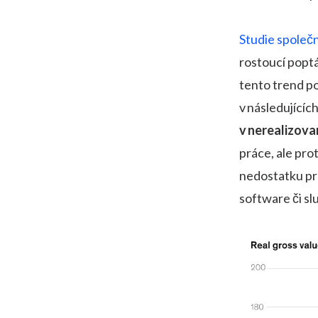
Studie společ
rostoucí poptá
tento trend p
v následujícíc
v nerealizova
práce, ale pro
nedostatku pra
software či sl