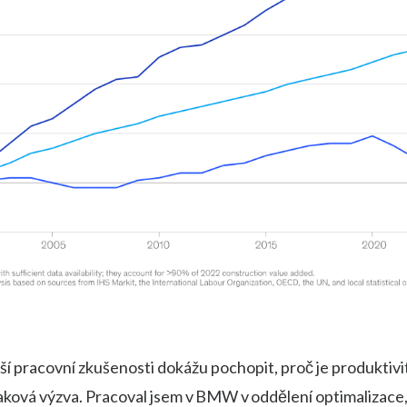
ější pracovní zkušenosti dokážu pochopit, proč je produktivi
aková výzva. Pracoval jsem v BMW v oddělení optimalizace,