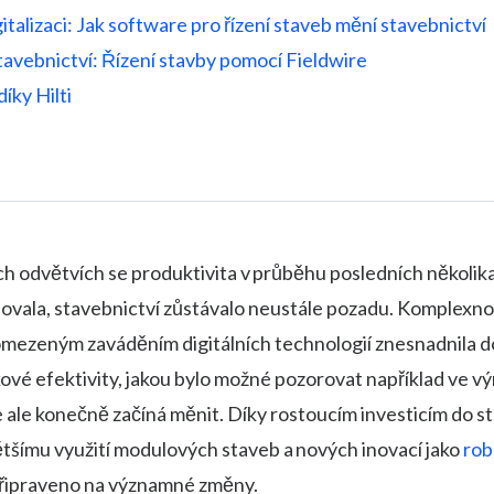
igitalizaci: Jak software pro řízení staveb mění stavebnictví
avebnictví: Řízení stavby pomocí Fieldwire
díky Hilti
ch odvětvích se produktivita v průběhu posledních několika
ovala, stavebnictví zůstávalo neustále pozadu. Komplexno
 omezeným zaváděním digitálních technologií znesnadnila 
ové efektivity, jakou bylo možné pozorovat například ve v
se ale konečně začíná měnit. Díky rostoucím investicím do 
ětšímu využití modulových staveb a nových inovací jako
rob
připraveno na významné změny.