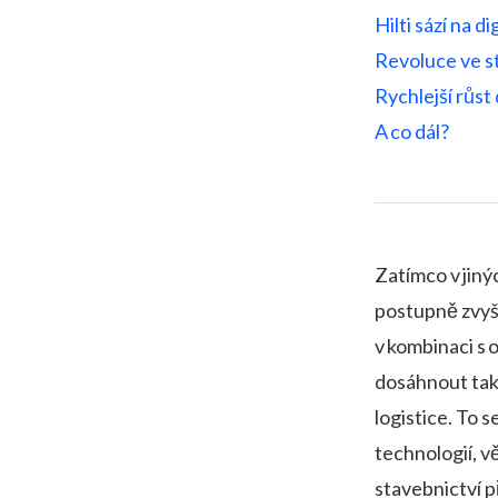
Hilti sází na d
Revoluce ve st
Rychlejší růst 
A co dál?
Zatímco v jiný
postupně zvyš
v kombinaci s
dosáhnout tak
logistice. To 
technologií, v
stavebnictví 