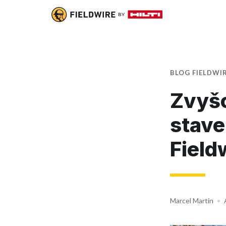
BLOG FIELDWI
Zvyšo
stave
Fieldw
Marcel Martin
•