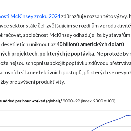
nosti McKinsey z roku 2024
zdůrazňuje rozsah této výzvy.
vce sektor stále čelí zvětšujícím se rozdílům v produktivi
okračovat, společnost McKinsey odhaduje, že by stavařům
h desetiletích uniknout až
40 bilionů amerických dolarů
ných projektech, po kterých je poptávka
. Ne protože by 
tože nejsou schopni uspokojit poptávku z důvodu přetrváva
covních sil a neefektivních postupů, při kterých se nevyuží
užby pro zvýšení produktivity.