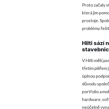
Proto začaly s
která jim pomo
prostoje. Spol
problémy řešit
Hilti sází
stavebnic
V Hilti měli ja
třetím pilířem
úplnou podpor
důvodu spole
portfolio a mo
hardware, sof
neúčelně vynal