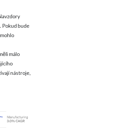
 Navzdory
tě. Pokud bude
 mohlo
měli málo
jícího
vají nástroje,