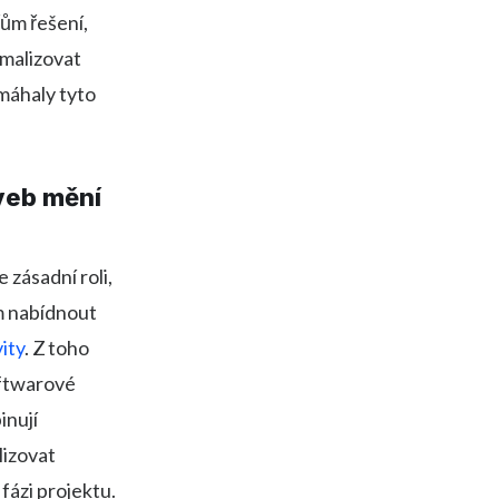
řům řešení,
imalizovat
omáhaly tyto
aveb mění
e zásadní roli,
ům nabídnout
ity
. Z toho
softwarové
inují
lizovat
fázi projektu.