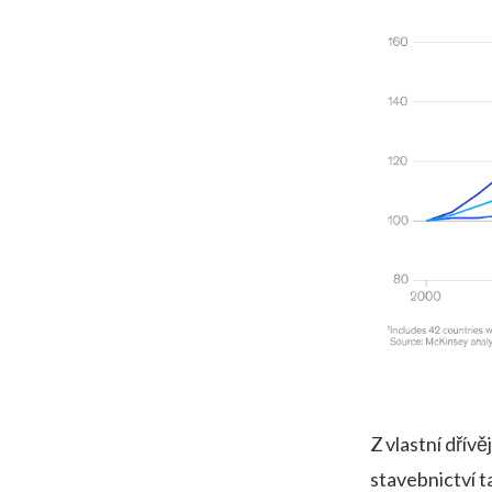
Z vlastní dřív
stavebnictví t