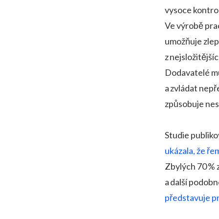
vysoce kontro
Ve výrobě prac
umožňuje zlepš
z nejsložitějš
Dodavatelé mus
a zvládat nepř
způsobuje nes
Studie publi
ukázala, že ře
Zbylých 70 % z
a další podobn
představuje pr