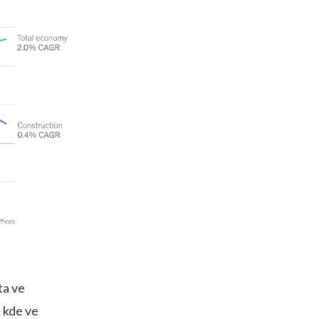
ta ve
 kde ve