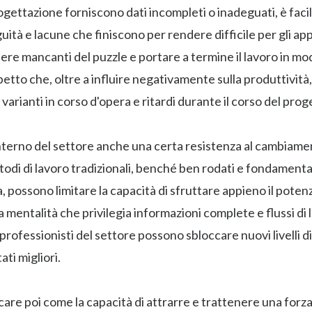
rogettazione forniscono dati incompleti o inadeguati, è faci
uità e lacune che finiscono per rendere difficile per gli app
sere mancanti del puzzle e portare a termine il lavoro in mo
spetto che, oltre a influire negativamente sulla produttività
i, varianti in corso d'opera e ritardi durante il corso del prog
'interno del settore anche una certa resistenza al cambiam
todi di lavoro tradizionali, benché ben rodati e fondament
, possono limitare la capacità di sfruttare appieno il potenzi
mentalità che privilegia informazioni complete e flussi di 
i professionisti del settore possono sbloccare nuovi livelli d
ati migliori.
are poi come la capacità di attrarre e trattenere una forza