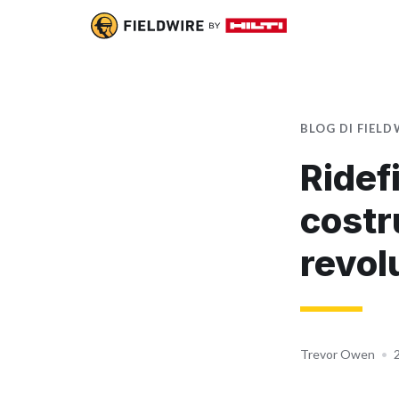
BLOG DI FIELD
Ridef
costr
revol
Trevor Owen
•