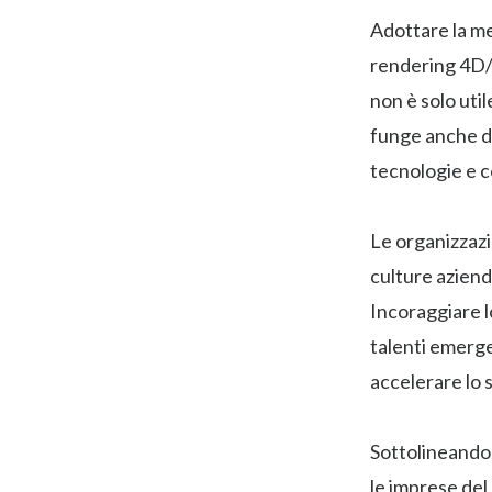
Adottare la me
rendering 4D/5
non è solo uti
funge anche da
tecnologie e c
Le organizzazi
culture aziend
Incoraggiare l
talenti emerge
accelerare lo 
Sottolineando 
le imprese del