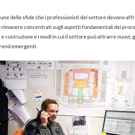
une delle sfide che i professionisti del settore devono af
i rimanere concentrati sugli aspetti fondamentali dei proce
 costruzione e i modi in cui il settore può attrarre nuovi, g
 trend emergenti.