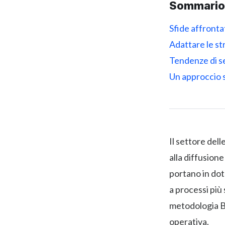
Sommario
Sfide affronta
Adattare le st
Tendenze di s
Un approccio s
Il settore del
alla diffusion
portano in dot
a processi più 
metodologia BI
operativa.