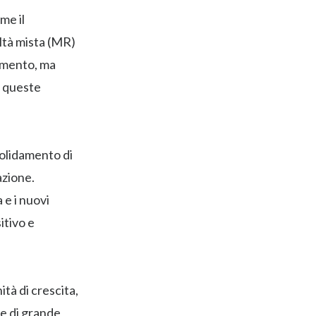
me il
altà mista (MR)
namento, ma
n queste
solidamento di
azione.
 e i nuovi
itivo e
tà di crescita,
e di grande