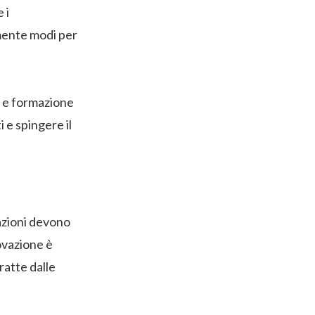
 i
amente modi per
a e formazione
 e spingere il
zazioni devono
novazione è
atte dalle