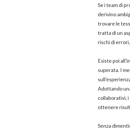
Se i team di p
derivino ambig
trovare le tes
tratta di un a
rischi di error
Esiste poi all
superata. I me
sull'esperienza
Adottando una 
collaborativi, 
ottenere risult
Senza dimentic