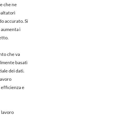
le che ne
altatori
do accurato. Si
, aumenta i
etto.
ento che va
almente basati
ale dei dati.
lavoro
i efficienza e
 lavoro