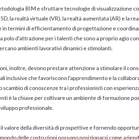
todologia BIM e sfruttare tecnologie di visualizzazione co
D, la realtà virtuale (VR), la realtà aumentata (AR) e la re
le in termini di efficientamento di progettazione e coordi
 polo d'attrazione per i talenti che sono a proprio agio co
ercano ambienti lavorativi dinamici e stimolanti.
oni, inoltre, devono prestare attenzione a stimolare il con
ali inclusive che favoriscono l'apprendimento e la collabor
o scambio di conoscenze tra i professionisti con esperienza
nti è la chiave per coltivare un ambiente di formazione pos
sviluppo professionale.
il valore della diversità di prospettive e fornendo opportuni
 mondo delle costruzioni possono posizionarsi come aziend