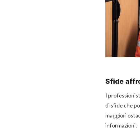
Sfide affr
I professionis
di sfide che po
maggiori ostaco
informazioni.