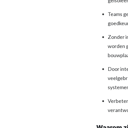
geïsoleer
Teams ge
goedkeur
Zonder i
worden g
bouwplaa
Door int
veelgebr
systeme
Verbeter
verantwo
Waarom zi