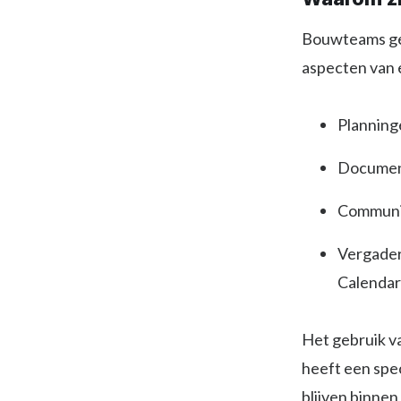
Bouwteams geb
aspecten van 
Planning
Document
Communic
Vergader
Calendar
Het gebruik v
heeft een spe
blijven binne