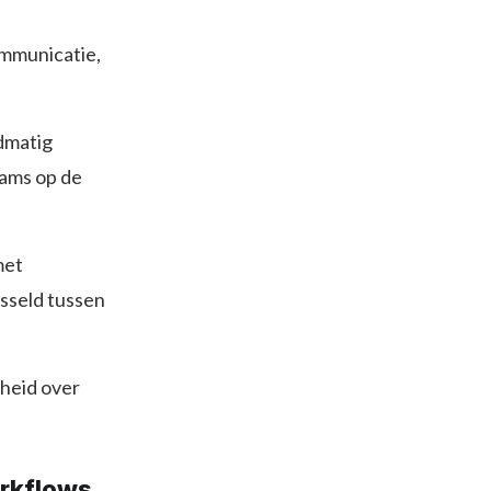
ommunicatie,
dmatig
eams op de
met
sseld tussen
kheid over
orkflows