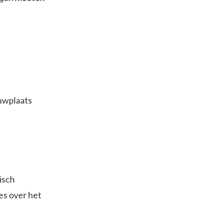
uwplaats
isch
es over het