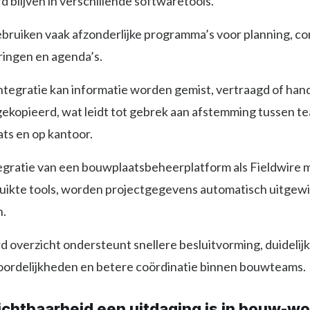
d blijven in verschillende softwaretools.
bruiken vaak afzonderlijke programma’s voor planning, c
ingen en agenda’s.
ntegratie kan informatie worden gemist, vertraagd of han
ekopieerd, wat leidt tot gebrek aan afstemming tussen t
ts en op kantoor.
egratie van een bouwplaatsbeheerplatform als Fieldwire 
uikte tools, worden projectgegevens automatisch uitgewi
n.
d overzicht ondersteunt snellere besluitvorming, duidelij
ordelijkheden en betere coördinatie binnen bouwteams.
chtbaarheid een uitdaging is in bouw-w