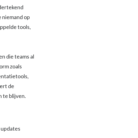
ndertekend
e niemand op
ppelde tools,
n die teams al
orm zoals
ntatietools,
ert de
te blijven.
 updates