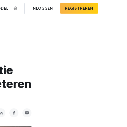
ODEL
INLOGGEN
REGISTREREN
tie
eteren