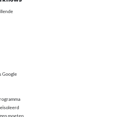
llende
s Google
eprogramma
geïsoleerd
ingen moeten