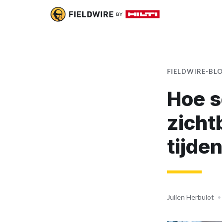
FIELDWIRE-BL
Hoe s
zicht
tijde
Julien Herbulot
•