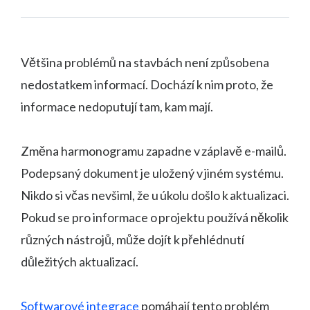
Většina problémů na stavbách není způsobena
nedostatkem informací. Dochází k nim proto, že
informace nedoputují tam, kam mají.
Změna harmonogramu zapadne v záplavě e-mailů.
Podepsaný dokument je uložený v jiném systému.
Nikdo si včas nevšiml, že u úkolu došlo k aktualizaci.
Pokud se pro informace o projektu používá několik
různých nástrojů, může dojít k přehlédnutí
důležitých aktualizací.
Softwarové integrace
pomáhají tento problém