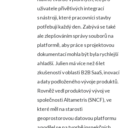
uživatele přívětivých integrací
s nástroji, které pracovníci stavby
potřebují každý den. Zabývá se také
ale zlepšováním správy souborů na
platformě, aby práce s projektovou
dokumentací mohla být byla rychlejší
a hladší. Julien má více než 6 let
zkušeností v oblasti B2B SaaS, inovací
a daty podloženého vývoje produktů.
Rovněž vedl produktový vývoj ve
společnosti Altametris (SNCF), ve
které měl na starosti
geoprostorovou datovou platformu
a podílel se na tvorbě inspekčních