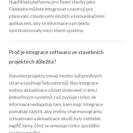
Například platformu pro řízení stavby jako
Fieldwire můžete integrovat s nástroji pro
plánování, cloudovými úložišti a komunikačními
aplikacemi, aby se informace o projektu
synchronizovaly mezi všemi systémy.
Proč je integrace softwaru ve stavebních
projektech důležitá?
Stavební projekty mívají mnoho zúčastněných
stran a využívají řadu nástrojů. Bez integrace
mohou aktualizace zůstat izolované v rámci
jednotlivých systémů, což zvyšuje riziko, že
informace nedoputují tam, kam mají. Integrace
pomáhají zajistit, aby změny v harmonogramu,
schvalování a aktualizace úkolů byly viditelné
napříč týmy, čímž se omezuje riziko zpoždění
i nedorozumění.