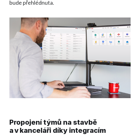
bude přehlédnuta.
Propojení týmů na stavbě
a v kanceláři díky integracím