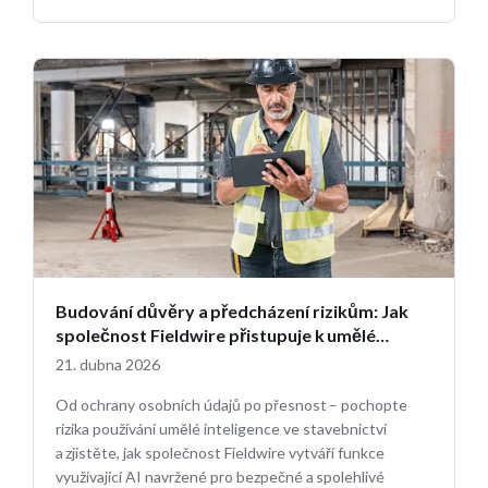
Budování důvěry a předcházení rizikům: Jak
společnost Fieldwire přistupuje k umělé
inteligenci ve stavebnictví
21. dubna 2026
Od ochrany osobních údajů po přesnost – pochopte
rizika používání umělé inteligence ve stavebnictví
a zjistěte, jak společnost Fieldwire vytváří funkce
využívající AI navržené pro bezpečné a spolehlivé