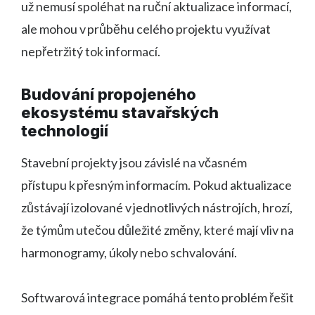
už nemusí spoléhat na ruční aktualizace informací,
ale mohou v průběhu celého projektu využívat
nepřetržitý tok informací.
Budování propojeného
ekosystému stavařských
technologií
Stavební projekty jsou závislé na včasném
přístupu k přesným informacím. Pokud aktualizace
zůstávají izolované v jednotlivých nástrojích, hrozí,
že týmům utečou důležité změny, které mají vliv na
harmonogramy, úkoly nebo schvalování.
Softwarová integrace pomáhá tento problém řešit