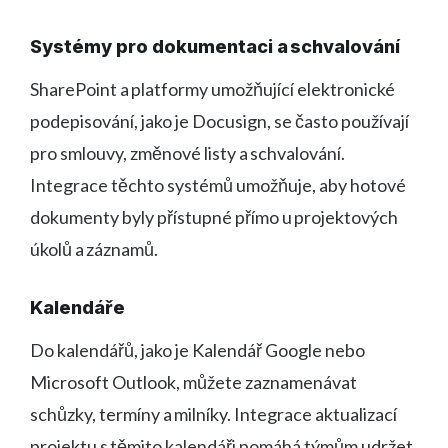
Systémy pro dokumentaci a schvalování
SharePoint a platformy umožňující elektronické
podepisování, jako je Docusign, se často používají
pro smlouvy, změnové listy a schvalování.
Integrace těchto systémů umožňuje, aby hotové
dokumenty byly přístupné přímo u projektových
úkolů a záznamů.
Kalendáře
Do kalendářů, jako je Kalendář Google nebo
Microsoft Outlook, můžete zaznamenávat
schůzky, termíny a milníky. Integrace aktualizací
projektu s těmito kalendáři pomáhá týmům udržet