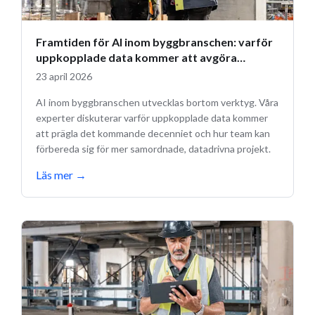
Framtiden för AI inom byggbranschen: varför
uppkopplade data kommer att avgöra
framtiden
23 april 2026
AI inom byggbranschen utvecklas bortom verktyg. Våra
experter diskuterar varför uppkopplade data kommer
att prägla det kommande decenniet och hur team kan
förbereda sig för mer samordnade, datadrivna projekt.
Läs mer
→