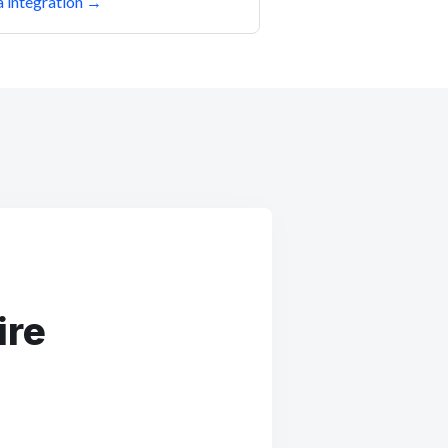
a integration
→
ire