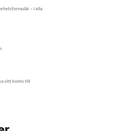
rhetsformulär – i alla
n.
 sitt konto till
er