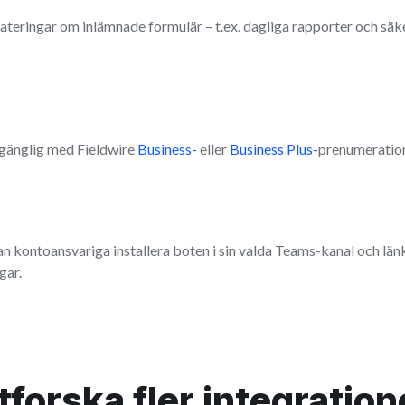
teringar om inlämnade formulär – t.ex. dagliga rapporter och säke
lgänglig med Fieldwire
Business-
eller
Business Plus-
prenumeratio
an kontoansvariga installera boten i sin valda Teams-kanal och länka
gar.
tforska fler integration