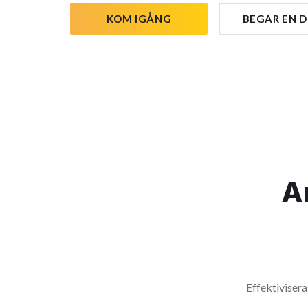
KOM IGÅNG
BEGÄR EN 
An
Effektiviser