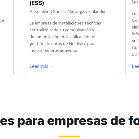
Los
(ESS)
Assemblin
|
Suecia, Noruega y Finlandia
Los
 de
Con
La empresa de instalaciones técnicas
sim
centralizó toda su comunicación y
inf
documentación en la aplicación de
sui
gestión de obras de Fieldwire para
Cou
mejorar su productividad.
de 
Leer más
→
Le
es para empresas de f