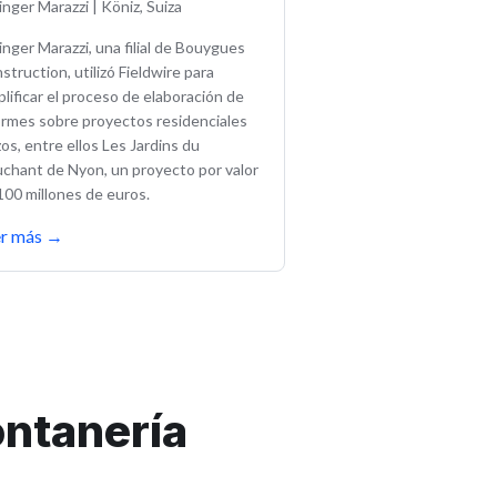
inger Marazzi
|
Köniz, Suiza
inger Marazzi, una filial de Bouygues
struction, utilizó Fieldwire para
plificar el proceso de elaboración de
ormes sobre proyectos residenciales
zos, entre ellos Les Jardins du
chant de Nyon, un proyecto por valor
100 millones de euros.
er más
→
ontanería