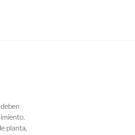
s deben
uimiento.
e planta,