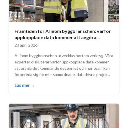
Framtiden för AI inom byggbranschen: varför
uppkopplade data kommer att avgöra
framtiden
23 april 2026
AI inom byggbranschen utvecklas bortom verktyg. Våra
experter diskuterar varför uppkopplade data kommer
att prägla det kommande decenniet och hur team kan
förbereda sig för mer samordnade, datadrivna projekt.
Läs mer
→