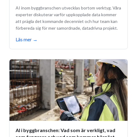
AI inom byggbranschen utvecklas bortom verktyg. Våra
experter diskuterar varför uppkopplade data kommer
att prägla det kommande decenniet och hur team kan
förbereda sig för mer samordnade, datadrivna projekt.
Läs mer
→
AI i byggbranschen: Vad som är verkligt, vad
som fungerar och vad som kommer härnäst