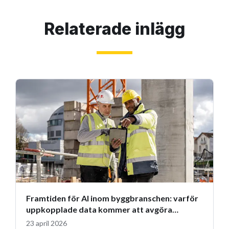
Relaterade inlägg
Framtiden för AI inom byggbranschen: varför
uppkopplade data kommer att avgöra
framtiden
23 april 2026