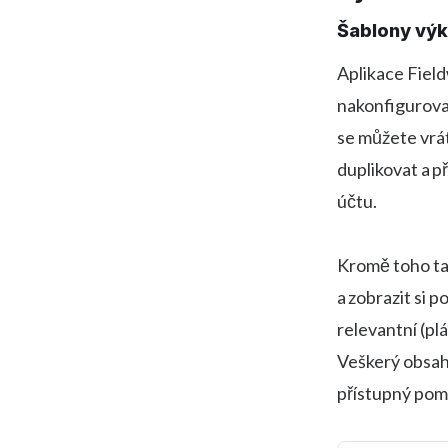
Šablony vý
Aplikace Fiel
nakonfigurovan
se můžete vrát
duplikovat a p
účtu.
Kromě toho ta
a zobrazit si p
relevantní (plá
Veškerý obsah,
přístupný pom