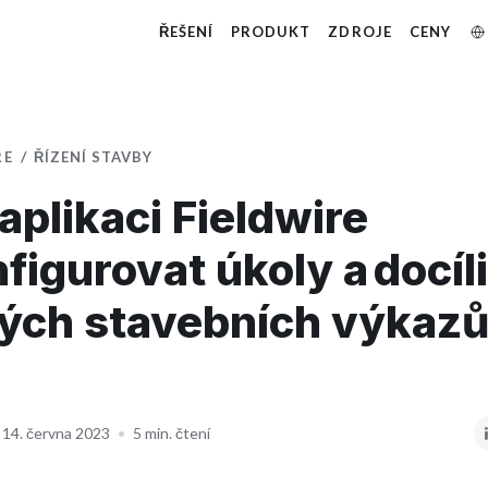
ŘEŠENÍ
PRODUKT
ZDROJE
CENY
RE
ŘÍZENÍ STAVBY
 aplikaci Fieldwire
figurovat úkoly a docíli
ých stavebních výkaz
14. června 2023
•
5 min. čtení