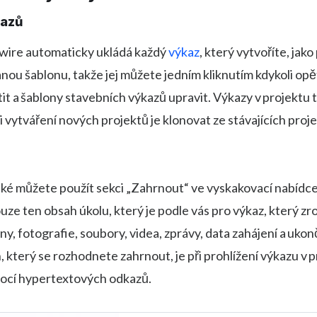
kazů
dwire automaticky ukládá každý
výkaz
, který vytvoříte, jako
ou šablonu, takže jej můžete jedním kliknutím kdykoli opě
it a šablony stavebních výkazů upravit. Výkazy v projektu
ři vytváření nových projektů je klonovat ze stávajících pro
ké můžete použít sekci „Zahrnout“ ve vyskakovací nabídc
ouze ten obsah úkolu, který je podle vás pro výkaz, který zr
ny, fotografie, soubory, videa, zprávy, data zahájení a ukonč
 který se rozhodnete zahrnout, je při prohlížení výkazu v 
ocí hypertextových odkazů.