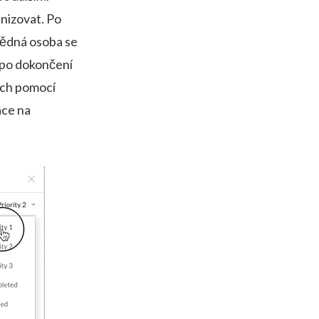
anizovat. Po
vědná osoba se
i po dokončení
jich pomocí
áce na