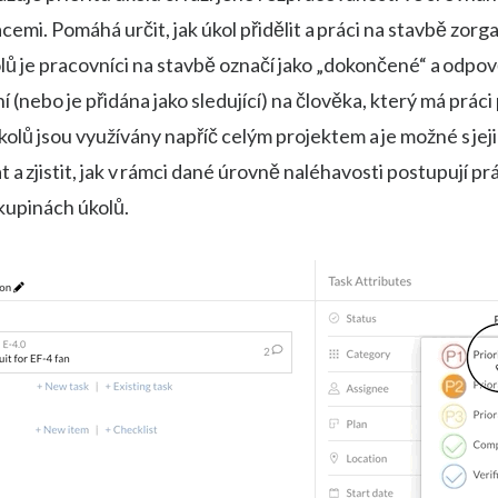
acemi. Pomáhá určit, jak úkol přidělit a práci na stavbě zorg
lů je pracovníci na stavbě označí jako „dokončené“ a odpo
 (nebo je přidána jako sledující) na člověka, který má prác
úkolů jsou využívány napříč celým projektem a je možné s je
t a zjistit, jak v rámci dané úrovně naléhavosti postupují pr
kupinách úkolů.