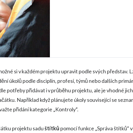
možné si v každém projektu upravit podle svých představ. L
ídění úkolů podle disciplín, profesí, týmů nebo dalších primá
dle potřeby přidávat i v průběhu projektu, ale je vhodné jich
ačátku. Například když plánujete úkoly související se sezn
važte přidání kategorie „Kontroly“.
čátku projektu sadu
štítků
pomocí funkce „Správa štítků“ v