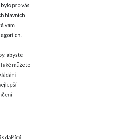
 bylo pro vás
ch hlavních
eré vám
egoriích.
by, abyste
. Také můžete
kládání
ejlepší
ončení
 s dalšími