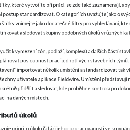
ítky, které vytvoříte při práci, se zde také zaznamenají, aby
í postup standardizovat. O kategoriích uvažujte jako o svý
a štítky vnímejte jako dodatečné filtry pro vyhledávání, kt
ifikovat a sledovat skupiny podobných úkolů v různých kat
využít k vymezení zón, podlaží, komplexů a dalších částí stav
 plánovat posloupnost prací jednotlivých stavebních týmů
tavení“ importovat několik umístění a standardizovat tak v
šechny uživatele aplikace Fieldwire. Umístění představují n
nkrétně přidělit a sledovat, kde proběhne kontrola po dok
ací na daných místech.
ributů úkolů
zuje prioritu úkolu či fázi jeho rozpracovanosti ve srovnání