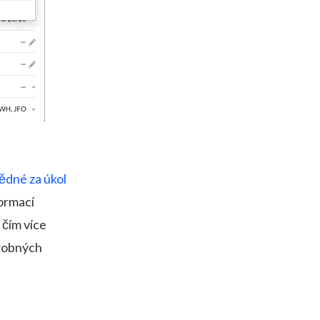
ědné za úkol
formací
 čím více
drobných