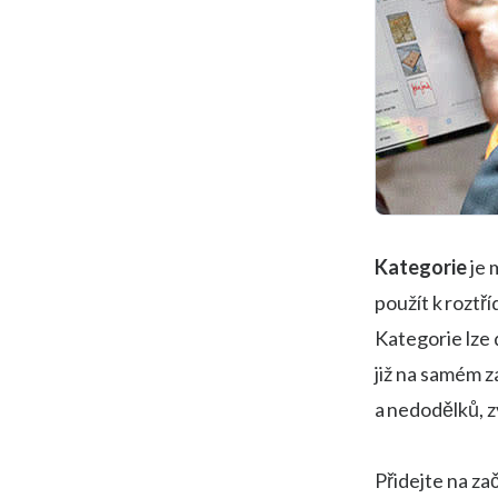
Kategorie
je 
použít k roztř
Kategorie lze 
již na samém z
a nedodělků, z
Přidejte na za