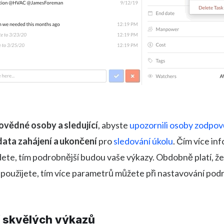
vědné osoby a sledující
, abyste
upozornili osoby zodpov
data zahájení a ukončení
pro
sledování úkolu
. Čím více in
ete, tím podrobnější budou vaše výkazy. Obdobně platí, že
 použijete, tím více parametrů můžete při nastavování po
 skvělých výkazů