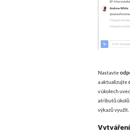
Nastavte
odpo
a aktualizujte
v úkolech uved
atributů úkolů
výkazů využít.
Vytváření