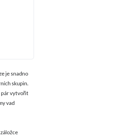
ze je snadno
rních skupin.
 pár vytvořit
amy vad
 záložce