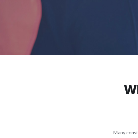
Wh
Many constr