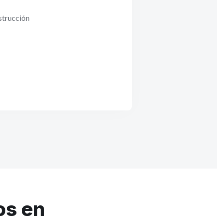
strucción
os en