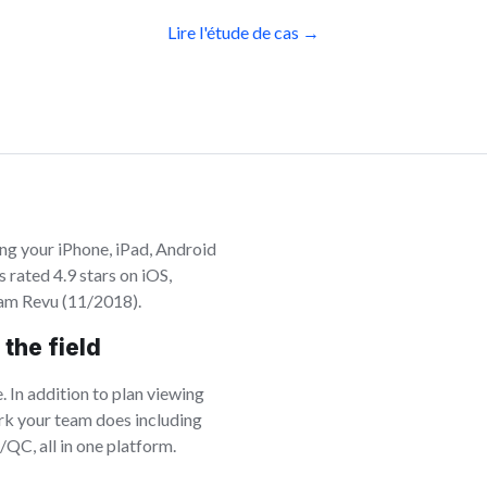
Lire l'étude de cas →
ing your iPhone, iPad, Android
 rated 4.9 stars on iOS,
eam Revu (11/2018).
the field
. In addition to plan viewing
rk your team does including
/QC, all in one platform.