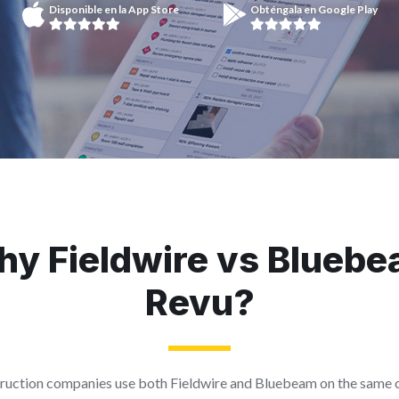
Disponible en la App Store
Obténgala en Google Play
y Fieldwire vs Blueb
Revu?
uction companies use both Fieldwire and Bluebeam on the same 