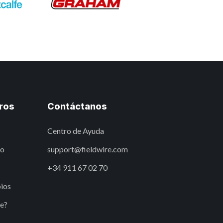
ros
Contáctanos
Centro de Ayuda
eo
support@fieldwire.com
+34 911 67 02 70
ios
re?