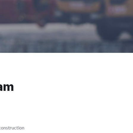
eam
construction