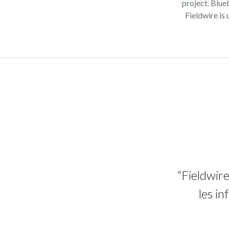
project. Blue
Fieldwire is
“Fieldwire
les i