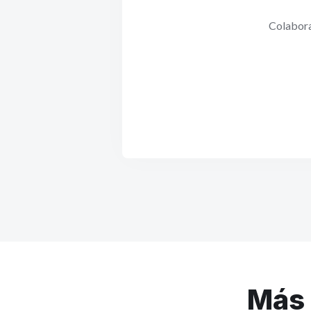
Colabora
Más 