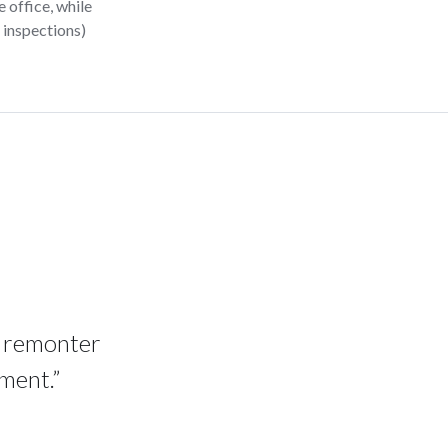
 office, while
 inspections)
de remonter
ment.”