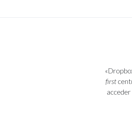
«Dropbox
first
centr
acceder 