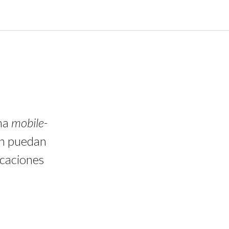
rma
mobile-
ón puedan
icaciones