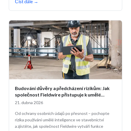
Číst dále
→
Budování důvěry a předcházení rizikům: Jak
společnost Fieldwire přistupuje k umělé
inteligenci ve stavebnictví
21. dubna 2026
Od ochrany osobních údajů po přesnost – pochopte
rizika používání umělé inteligence ve stavebnictví
a zjistěte, jak společnost Fieldwire vytváří funkce