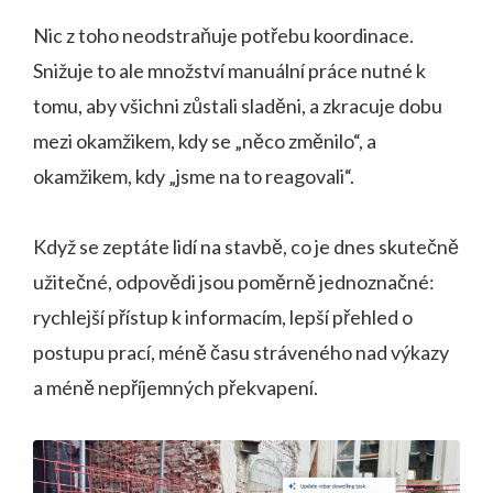
Nic z toho neodstraňuje potřebu koordinace.
Snižuje to ale množství manuální práce nutné k
tomu, aby všichni zůstali sladěni, a zkracuje dobu
mezi okamžikem, kdy se „něco změnilo“, a
okamžikem, kdy „jsme na to reagovali“.
Když se zeptáte lidí na stavbě, co je dnes skutečně
užitečné, odpovědi jsou poměrně jednoznačné:
rychlejší přístup k informacím, lepší přehled o
postupu prací, méně času stráveného nad výkazy
a méně nepříjemných překvapení.