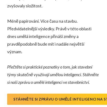
zvyšovaly složitost.
Méně papírování. Více času na stavbu.
Předvídatelnější výsledky. Právě v této oblasti
dnes umělá inteligence přináší změny a
pravděpodobně bude mít i nadále největší
význam.
Přečtěte si praktické poznatky o tom, jak stavební
týmy skutečně využívají umělou inteligenci. Stáhněte
si naši zprávu o umělé inteligenci ve stavebnictví.
STÁHNĚTE SI ZPRÁVU O UMĚLÉ INTELIGENCI NA 