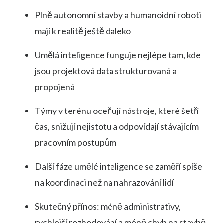
Plně autonomní stavby a humanoidní roboti
mají k realitě ještě daleko
Umělá inteligence funguje nejlépe tam, kde
jsou projektová data strukturovaná a
propojená
Týmy v terénu oceňují nástroje, které šetří
čas, snižují nejistotu a odpovídají stávajícím
pracovním postupům
Další fáze umělé inteligence se zaměří spíše
na koordinaci než na nahrazování lidí
Skutečný přínos: méně administrativy,
rychlejší rozhodování a méně chyb na stavbě