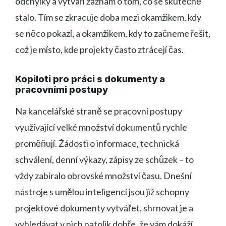
odchylky a vytváří záznam o tom, co se skutečně
stalo. Tím se zkracuje doba mezi okamžikem, kdy
se něco pokazí, a okamžikem, kdy to začneme řešit,
což je místo, kde projekty často ztrácejí čas.
Kopiloti pro práci s dokumenty a
pracovními postupy
Na kancelářské straně se pracovní postupy
využívající velké množství dokumentů rychle
proměňují. Žádosti o informace, technická
schválení, denní výkazy, zápisy ze schůzek – to
vždy zabíralo obrovské množství času. Dnešní
nástroje s umělou inteligencí jsou již schopny
projektové dokumenty vytvářet, shrnovat je a
vyhledávat v nich natolik dobře, že vám dokáží