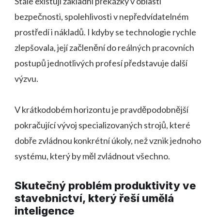
Stále existují základní překážky v oblasti
bezpečnosti, spolehlivosti v nepředvídatelném
prostředí i nákladů. I kdyby se technologie rychle
zlepšovala, její začlenění do reálných pracovních
postupů jednotlivých profesí představuje další
výzvu.
V krátkodobém horizontu je pravděpodobnější
pokračující vývoj specializovaných strojů, které
dobře zvládnou konkrétní úkoly, než vznik jednoho
systému, který by měl zvládnout všechno.
Skutečný problém produktivity ve
stavebnictví, který řeší umělá
inteligence