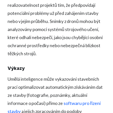
realizovatelnost projektů tím, že předpovídají
potenciální problémy už před zahájením stavby
nebo v jejím průběhu. Snímky z dronů mohou být
analyzovány pomocí systémů strojového učení,
které odhalí nebezpečí, jako jsou chybějící osobní
ochranné prostředky nebo nebezpečná blízkost
těžkých strojů.
Výkazy
Umělá inteligence může vykazování stavebních
prací optimalizovat automatickým získáváním dat
ze stavby (fotografie, poznámky, aktuální
informace o počasí) přímo ze
softwaru pro řízení
stavby
a jejich zpracováním do podoby