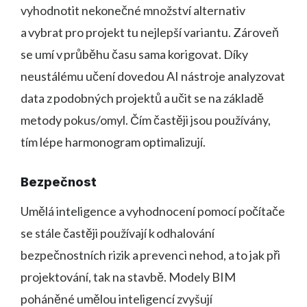
vyhodnotit nekonečné množství alternativ
a vybrat pro projekt tu nejlepší variantu. Zároveň
se umí v průběhu času sama korigovat. Díky
neustálému učení dovedou AI nástroje analyzovat
data z podobných projektů a učit se na základě
metody pokus/omyl. Čím častěji jsou používány,
tím lépe harmonogram optimalizují.
Bezpečnost
Umělá inteligence a vyhodnocení pomocí počítače
se stále častěji používají k odhalování
bezpečnostních rizik a prevenci nehod, a to jak při
projektování, tak na stavbě. Modely BIM
poháněné umělou inteligencí zvyšují