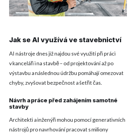
Jak se AI využívá ve stavebnictví
AI nástroje dnes již najdou své využití při práci
v kanceláři i na stavbě – od projektování až po
výstavbu a následnou údržbu pomáhají omezovat
chyby, zvyšovat bezpečnost a šetřit čas.
Návrh a práce před zahájením samotné
stavby
Architekti a inženýři mohou pomocí generativních
nástrojů pro navrhování pracovat s miliony