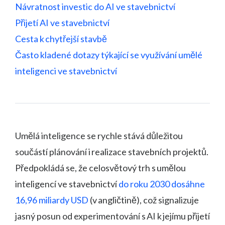
Návratnost investic do AI ve stavebnictví
Přijetí AI ve stavebnictví
Cesta k chytřejší stavbě
Často kladené dotazy týkající se využívání umělé
inteligenci ve stavebnictví
Umělá inteligence se rychle stává důležitou
součástí plánování i realizace stavebních projektů.
Předpokládá se, že celosvětový trh s umělou
inteligencí ve stavebnictví
do roku 2030 dosáhne
16,96 miliardy USD
(v angličtině), což signalizuje
jasný posun od experimentování s AI k jejímu přijetí