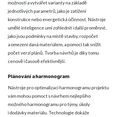
možností a vytvářet varianty na základě
jednotlivých parametrů, jako je zatížení
konstrukce nebo energetická účinnost. Nástroje
umělé inteligence umí zohlednit i další proměnné,
jako jsou podmínky na místě stavby, rozpočet
a omezení daná materiálem, a pomoci tak snížit
počet verzí plánů. Tvorba návrhů je díky tomu
cenově i časově efektivnější.
Plánování a harmonogram
Nástroje pro optimalizaci harmonogramu projektu
vám mohou pomoct s návrhem nejlepšího
možného harmonogramu pro týmy, úkoly
i dodávky materiálu. Technologie dokáže