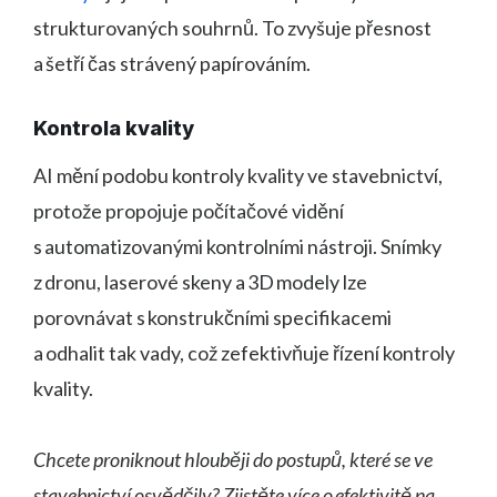
strukturovaných souhrnů. To zvyšuje přesnost
a šetří čas strávený papírováním.
Kontrola kvality
AI mění podobu kontroly kvality ve stavebnictví,
protože propojuje počítačové vidění
s automatizovanými kontrolními nástroji. Snímky
z dronu, laserové skeny a 3D modely lze
porovnávat s konstrukčními specifikacemi
a odhalit tak vady, což zefektivňuje řízení kontroly
kvality.
Chcete proniknout hlouběji do postupů, které se ve
stavebnictví osvědčily? Zjistěte více o efektivitě na