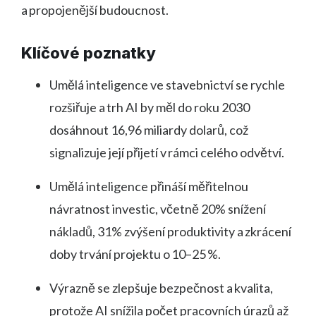
a propojenější budoucnost.
Klíčové poznatky
Umělá inteligence ve stavebnictví se rychle
rozšiřuje a trh AI by měl do roku 2030
dosáhnout 16,96 miliardy dolarů, což
signalizuje její přijetí v rámci celého odvětví.
Umělá inteligence přináší měřitelnou
návratnost investic, včetně 20% snížení
nákladů, 31% zvýšení produktivity a zkrácení
doby trvání projektu o 10–25 %.
Výrazně se zlepšuje bezpečnost a kvalita,
protože AI snížila počet pracovních úrazů až