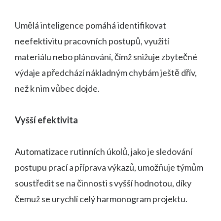
Umělá inteligence pomáhá identifikovat
neefektivitu pracovních postupů, využití
materiálu nebo plánování, čímž snižuje zbytečné
výdaje a předchází nákladným chybám ještě dřív,
než k nim vůbec dojde.
Vyšší efektivita
Automatizace rutinních úkolů, jako je sledování
postupu prací a příprava výkazů, umožňuje týmům
soustředit se na činnosti s vyšší hodnotou, díky
čemuž se urychlí celý harmonogram projektu.