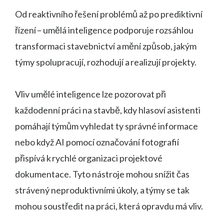
Od reaktivního řešení problémů až po prediktivní
řízení – umělá inteligence podporuje rozsáhlou
transformaci stavebnictví a mění způsob, jakým
týmy spolupracují, rozhodují a realizují projekty.
Vliv umělé inteligence lze pozorovat při
každodenní práci na stavbě, kdy hlasoví asistenti
pomáhají týmům vyhledat ty správné informace
nebo když AI pomocí označování fotografií
přispívá k rychlé organizaci projektové
dokumentace. Tyto nástroje mohou snížit čas
strávený neproduktivními úkoly, a týmy se tak
mohou soustředit na práci, která opravdu má vliv.