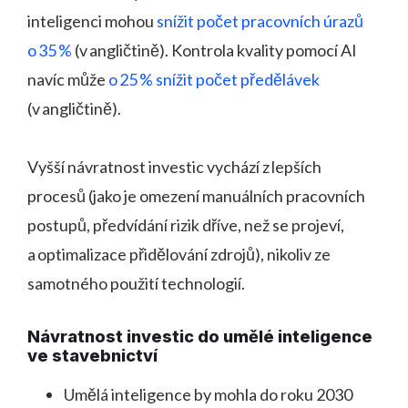
inteligenci mohou
snížit počet pracovních úrazů
o 35 %
(v angličtině). Kontrola kvality pomocí AI
navíc může
o 25 % snížit počet předělávek
(v angličtině).
Vyšší návratnost investic vychází z lepších
procesů (jako je omezení manuálních pracovních
postupů, předvídání rizik dříve, než se projeví,
a optimalizace přidělování zdrojů), nikoliv ze
samotného použití technologií.
Návratnost investic do umělé inteligence
ve stavebnictví
Umělá inteligence by mohla do roku 2030