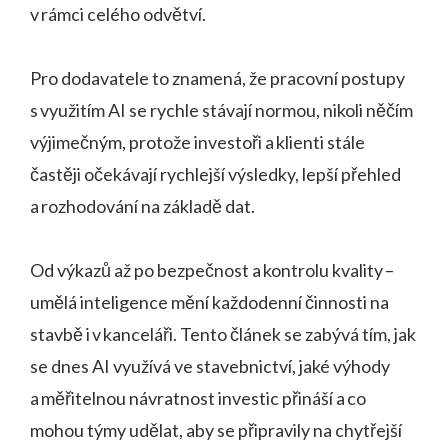
v rámci celého odvětví.
Pro dodavatele to znamená, že pracovní postupy
s využitím AI se rychle stávají normou, nikoli něčím
výjimečným, protože investoři a klienti stále
častěji očekávají rychlejší výsledky, lepší přehled
a rozhodování na základě dat.
Od výkazů až po bezpečnost a kontrolu kvality –
umělá inteligence mění každodenní činnosti na
stavbě i v kanceláři. Tento článek se zabývá tím, jak
se dnes AI využívá ve stavebnictví, jaké výhody
a měřitelnou návratnost investic přináší a co
mohou týmy udělat, aby se připravily na chytřejší