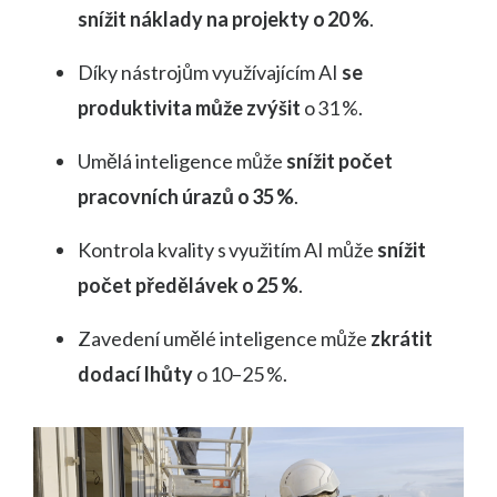
snížit náklady na projekty o 20 %
.
Díky nástrojům využívajícím AI
se
produktivita může zvýšit
o 31 %.
Umělá inteligence může
snížit počet
pracovních úrazů o 35 %
.
Kontrola kvality s využitím AI může
snížit
počet předělávek o 25 %
.
Zavedení umělé inteligence může
zkrátit
dodací lhůty
o 10–25 %.