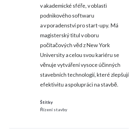
v akademické sféře, v oblasti
podnikového softwaru
a v poradenství pro start-upy. Má
magisterský titul v oboru
počítačových věd z New York
University a celou svou kariéru se
věnuje vytváření vysoce účinných
stavebních technologií, které zlepšují
efektivitu a spolupráci na stavbě.
Štítky
Řízení stavby