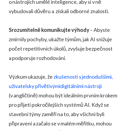
o nástrojích umělé inteligence, aby si v ně
vybudovali důvěru a získali odborné znalosti.
Srozumitelně komunikujte výhody
– Abyste
zmírnily pochyby, ukažte týmům, jak AI snižuje
počet repetitivních úkolů, zvyšuje bezpečnost
a podporuje rozhodování.
Výzkum ukazuje, že
zkušenosti s jednoduššími,
uživatelsky přívětivýmidigitálními nástroji
(v angličtině) mohou být ideálním prvním krokem
pro přijetí pokročilejších systémů AI. Když se
stavební týmy zaměří na to, aby všichni byli
připravení a začalo se v malém měřítku, mohou