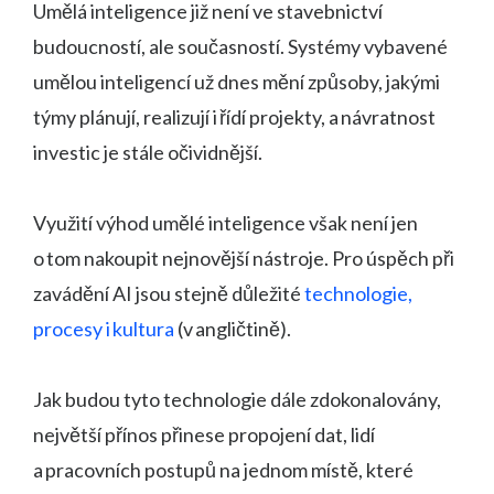
Umělá inteligence již není ve stavebnictví
budoucností, ale současností. Systémy vybavené
umělou inteligencí už dnes mění způsoby, jakými
týmy plánují, realizují i řídí projekty, a návratnost
investic je stále očividnější.
Využití výhod umělé inteligence však není jen
o tom nakoupit nejnovější nástroje. Pro úspěch při
zavádění AI jsou stejně důležité
technologie,
procesy i kultura
(v angličtině).
Jak budou tyto technologie dále zdokonalovány,
největší přínos přinese propojení dat, lidí
a pracovních postupů na jednom místě, které