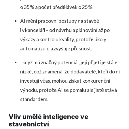
o 35 % a počet předělávek o 25 %.
AI mění pracovní postupy na stavbě
i v kanceláři – od návrhu a plánování až po
výkazy a kontrolu kvality, protože úkoly
automatizuje a zvyšuje přesnost.
I když má značný potenciál, její přijetí je stále
nízké, což znamená, že dodavatelé, kteří do ní
investují včas, mohou získat konkurenční
výhodu, protože AI se pomalu ale jistě stává
standardem.
Vliv umělé inteligence ve
stavebnictví