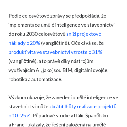
Podle celosvětové zprávy se předpokládá, že
implementace umělé inteligence ve stavebnictví
do roku 2030 celosvětově
sníží projektové
náklady o 20 %
(v angličtině). Očekává se, že
produktivita ve stavebnictví vzroste o 31 %
(v angličtině), a to právě díky nástrojům
využívajícím AI, jako jsou BIM, digitální dvojče,
robotika a automatizace.
Výzkum ukazuje, že zavedení umělé inteligence ve
stavebnictví může
zkrátit lhůty realizace projektů
o 10–25 %
. Případové studie v Itálii, Španělsku
a Francii ukázaly, že řešení založená na umělé